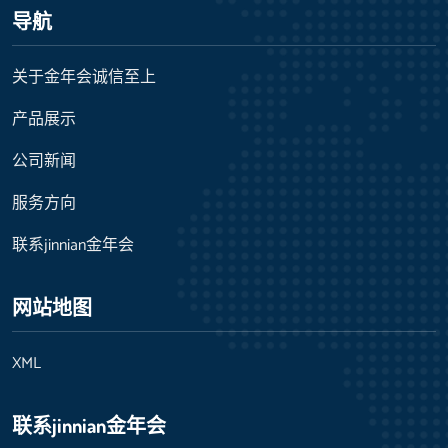
导航
关于金年会诚信至上
产品展示
公司新闻
服务方向
联系jinnian金年会
网站地图
XML
联系jinnian金年会