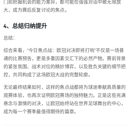
门前把握机会的能力差异，都可能在强强对话中被无限放
大，成为赛后反复讨论的焦点。
4、总结归纳提升
总结：
综合来看，“今日焦点战：欧冠对决即将打响”不仅是一场普
通的比赛预告，更是多重因素交汇下的必然产物。赛前背景
的紧张氛围、战术对位的精妙博弈，以及胜负关键的细节把
控，共同构成了这场欧冠大战的完整轮廓。
无论最终结果如何，这样的焦点战都将为球迷奉献高质量的
观赛体验，也再次证明欧冠赛场的独特魅力。正是这些充满
悬念与激情的对决，让欧冠始终站在世界足球舞台的中心，
成为每一个赛季最值得期待的篇章。