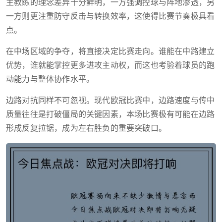
主教练的理念差异十分鲜明，一方强调控球与阵地渗透，另
一方则更注重防守反击与转换效率，这使得比赛节奏极具看
点。
在中场区域的争夺，将直接决定比赛走向。谁能在中路建立
优势，谁就能掌控更多进攻主动权，而这也考验着球员的跑
动能力与整体协作水平。
边路对抗同样不可忽视。现代欧冠比赛中，边路速度与传中
质量往往是打破僵局的关键因素，本场比赛极有可能在边路
形成反复拉锯，成为左右胜负的重要突破口。