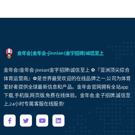
金年会|金年会·jinnian(金字招牌)诚信至上 ⚽️『亚洲顶尖综合
体育运营商』⚽️是世界最受欢迎的在线品牌之一,公司为体育
爱好者提供全球最新信息和产品。金年会官网拥有全站app
下载,手机版,网页版,免费在线体验。金年会,金子招牌,诚信至
上,24小时专属客服在线服务!