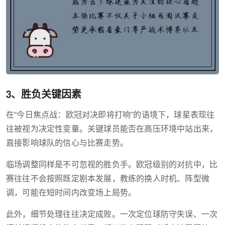
3、胜负关键因素
在“今日焦点战：欧冠对决即将打响”的语境下，球星表现往
往被视为决定性变量。关键球员能否在高压环境中站出来，
直接影响球队的信心与比赛走势。
临场调整同样是不可忽视的胜负手。欧冠级别的对抗中，比
赛往往不会按照既定剧本发展，教练的换人时机、阵型微
调，可能在短时间内改变场上局势。
此外，细节处理往往决定成败。一次定位球防守失误、一次